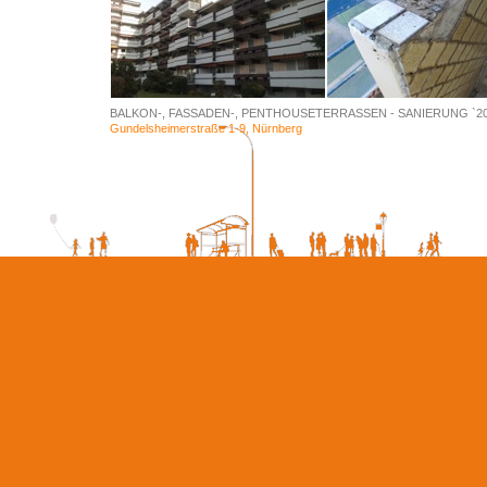
BALKON-, FASSADEN-, PENTHOUSETERRASSEN - SANIERUNG `2
Gundelsheimerstraße 1-9, Nürnberg