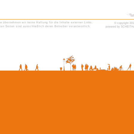
lle übernehmen wir keine Haftung für die Inhalte externer Links.
© copyright 20
kten Seiten sind ausschließlich deren Betreiber verantwortlich.
powered by SCHEITHA