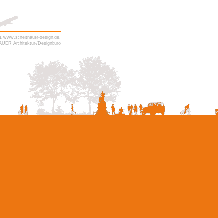
11 www.scheithauer-design.de,
UER Architektur-/Designbüro